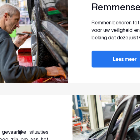
Remmenser
Remmen behoren tot d
voor uw veiligheid e
belang dat deze juist
Lees meer
vaarlijke situaties
noeg zijn om aan het