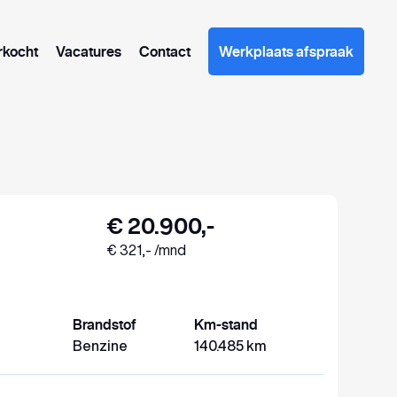
rkocht
Vacatures
Contact
Werkplaats afspraak
€ 20.900,-
€ 321,- /mnd
Brandstof
Km-stand
Benzine
140.485 km