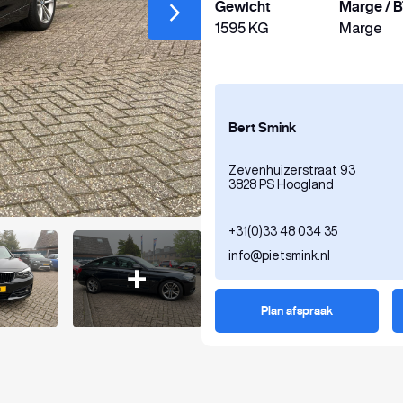
Gewicht
Marge / 
1595 KG
Marge
Bert Smink
Zevenhuizerstraat 93
3828 PS Hoogland
+31(0)33 48 034 35
info@pietsmink.nl
Plan afspraak